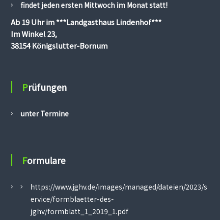
findet jeden ersten Mittwoch im Monat statt!
h
t
Ab 19 Uhr im
***Landgasthaus Lindenhof***
;
Im Winkel 23,
J
a
38154 Königslutter-Bornum
g
d
h
u
Prüfungen
n
d
e
unter Termine
Formulare
https://www.jghv.de/images/managed/dateien/2023/s
ervice/formblaetter-des-
jghv/formblatt_1_2019_1.pdf