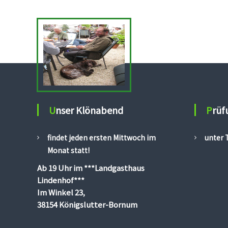
S
o
l
m
s
;
Z
u
c
h
Unser Klönabend
Prü
t
;
J
findet jeden ersten Mittwoch im
unter 
a
Monat statt!
g
d
Ab 19 Uhr im
***Landgasthaus
h
Lindenhof***
u
Im Winkel 23,
n
38154 Königslutter-Bornum
d
e