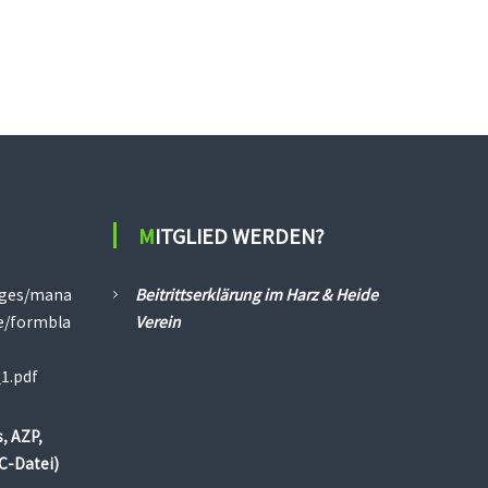
MITGLIED WERDEN?
ages/mana
Beitrittserklärung im Harz & Heide
ce/formbla
Verein
1.pdf
, AZP,
C-Datei)