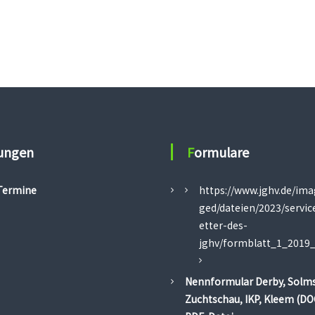
fungen
Formulare
Termine
https://www.jghv.de/im
ged/dateien/2023/servi
etter-des-
jghv/formblatt_1_2019_
Nennformular Derby, Solms
Zuchtschau, IKP, Kleem (DO