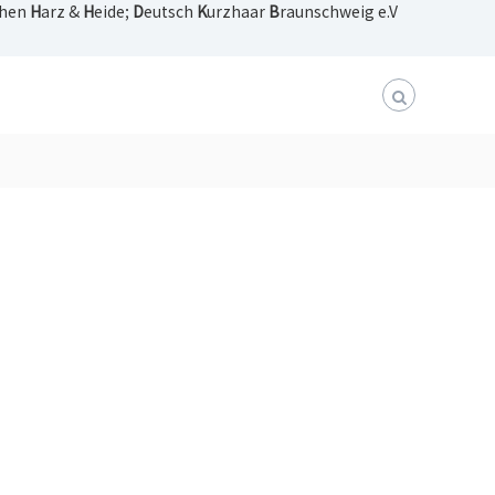
chen
H
arz &
H
eide;
D
eutsch
K
urzhaar
B
raunschweig e.V