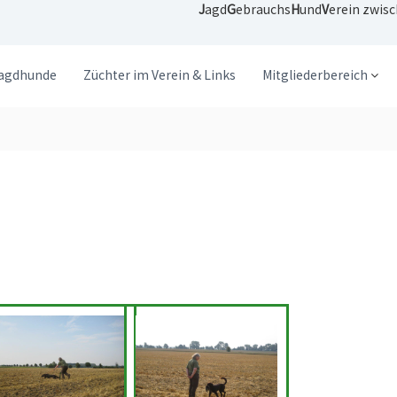
J
agd
G
ebrauchs
H
und
V
erein zwis
agdhunde
Züchter im Verein & Links
Mitgliederbereich