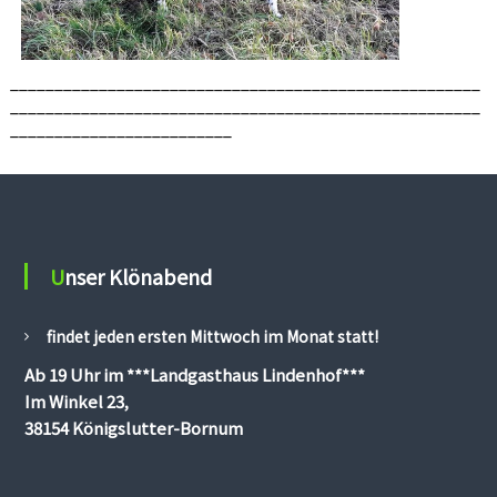
H
P
;
e
H
i
Z
_____________________________________________________
d
P
_____________________________________________________
;
e
_________________________
V
G
P
;
D
e
r
Unser Klönabend
b
y
;
S
findet jeden ersten Mittwoch im Monat statt!
o
Ab 19 Uhr im
***Landgasthaus Lindenhof***
l
m
Im Winkel 23,
s
38154 Königslutter-Bornum
;
Z
u
c