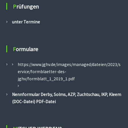
h
Prüfungen
t
;
J
unter Termine
a
g
d
h
u
Formulare
n
d
e
https://www.jghv.de/images/managed/dateien/2023/s
ervice/formblaetter-des-
jghv/formblatt_1_2019_1.pdf
Nennformular Derby, Solms, AZP, Zuchtschau, IKP, Kleem
(DOC-Datei)
PDF-Datei